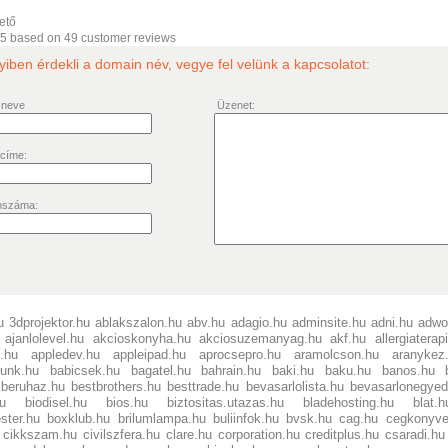
ető
/5 based on
49
customer reviews
ben érdekli a domain név, vegye fel velünk a kapcsolatot:
 neve
Üzenet:
 címe:
nszáma:
u
3dprojektor.hu
ablakszalon.hu
abv.hu
adagio.hu
adminsite.hu
adni.hu
adwo
ajanlolevel.hu
akcioskonyha.hu
akciosuzemanyag.hu
akf.hu
allergiaterap
t.hu
appledev.hu
appleipad.hu
aprocsepro.hu
aramolcson.hu
aranykez
lunk.hu
babicsek.hu
bagatel.hu
bahrain.hu
baki.hu
baku.hu
banos.hu
beruhaz.hu
bestbrothers.hu
besttrade.hu
bevasarlolista.hu
bevasarlonegyed
hu
biodisel.hu
bios.hu
biztositas.utazas.hu
bladehosting.hu
blat.h
ster.hu
boxklub.hu
brilumlampa.hu
buliinfok.hu
bvsk.hu
cag.hu
cegkonyve
cikkszam.hu
civilszfera.hu
clare.hu
corporation.hu
creditplus.hu
csaradi.hu