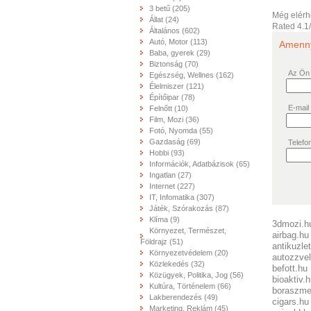
3 betű (205)
Még elérh
Állat (24)
Rated
4.1
Általános (602)
Autó, Motor (113)
Amennyi
Baba, gyerek (29)
Biztonság (70)
Az Ön
Egészség, Wellnes (162)
Élelmiszer (121)
Építőipar (78)
E-mail
Felnőtt (10)
Film, Mozi (36)
Fotó, Nyomda (55)
Gazdaság (69)
Telefo
Hobbi (93)
Információk, Adatbázisok (65)
Ingatlan (27)
Internet (227)
IT, Infomatika (307)
Játék, Szórakozás (87)
Klíma (9)
3dmozi.h
Környezet, Természet,
airbag.hu
Földrajz (51)
antikuzle
Környezetvédelem (20)
autozzve
Közlekedés (32)
befott.hu
Közügyek, Politika, Jog (56)
bioaktiv.
Kultúra, Történelem (66)
boraszme
Lakberendezés (49)
cigars.hu
Marketing, Reklám (45)