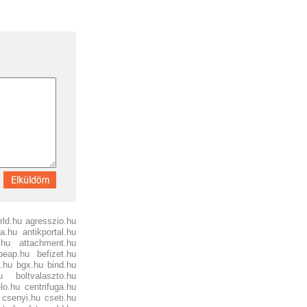
rld.hu
agresszio.hu
ia.hu
antikportal.hu
.hu
attachment.hu
beap.hu
befizet.hu
.hu
bgx.hu
bind.hu
u
boltvalaszto.hu
lo.hu
centrifuga.hu
csenyi.hu
cseti.hu