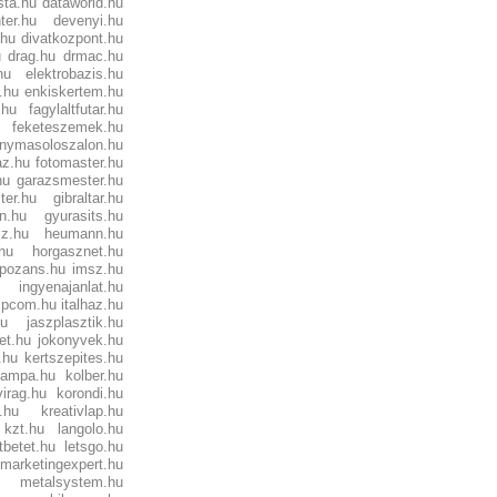
ta.hu
dataworld.hu
ter.hu
devenyi.hu
.hu
divatkozpont.hu
u
drag.hu
drmac.hu
hu
elektrobazis.hu
.hu
enkiskertem.hu
.hu
fagylaltfutar.hu
feketeszemek.hu
enymasoloszalon.hu
az.hu
fotomaster.hu
hu
garazsmester.hu
ter.hu
gibraltar.hu
n.hu
gyurasits.hu
z.hu
heumann.hu
hu
horgasznet.hu
pozans.hu
imsz.hu
ingyenajanlat.hu
ipcom.hu
italhaz.hu
hu
jaszplasztik.hu
et.hu
jokonyvek.hu
.hu
kertszepites.hu
lampa.hu
kolber.hu
irag.hu
korondi.hu
.hu
kreativlap.hu
kzt.hu
langolo.hu
tbetet.hu
letsgo.hu
marketingexpert.hu
metalsystem.hu