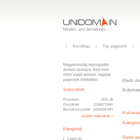
Kezdőlap
Top pagerank
Magyarország legnagyobb
domain áruháza, több mint
2000 eladó domain, legjobb
pagerank értékekkel.
Eladó d
Statisztikák
A domai
Összesen
2621 db
Összérték
115497790Ft
Becsült összérték
243583974Ft
Kulcssza
további statisztikák »
Kategóri
Kategóriák
Eladó do
2 betű (6)