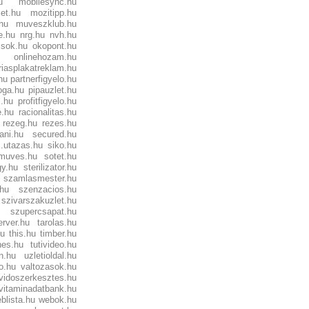
u
mobilesync.hu
et.hu
mozitipp.hu
hu
muveszklub.hu
e.hu
nrg.hu
nvh.hu
csok.hu
okopont.hu
onlinehozam.hu
riasplakatreklam.hu
hu
partnerfigyelo.hu
joga.hu
pipauzlet.hu
s.hu
profitfigyelo.hu
e.hu
racionalitas.hu
rezeg.hu
rezes.hu
ani.hu
secured.hu
s.utazas.hu
siko.hu
muves.hu
sotet.hu
gy.hu
sterilizator.hu
szamlasmester.hu
hu
szenzacios.hu
szivarszakuzlet.hu
szupercsapat.hu
erver.hu
tarolas.hu
hu
this.hu
timber.hu
nes.hu
tutivideo.hu
n.hu
uzletioldal.hu
o.hu
valtozasok.hu
vidoszerkesztes.hu
vitaminadatbank.hu
blista.hu
webok.hu