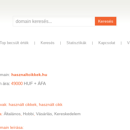
Keresés
Top becsült érték
Keresés
Statisztikák
Kapcsolat
V
omain:
hasznaltcikkek.hu
n ára:
49000
HUF
+ ÁFA
vak: használt cikkek, használt cikk
a:
Általános
,
Hobbi
,
Vásárlás, Kereskedelem
main leírása: