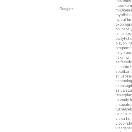
mezedes
mobilkom
Google+
mp3keres
myoffsho
nyaral.hu
okoprogr
onlinepal
ossejtkez
partytv.h
playonlin
programfe
rallyetura
ricky.hu
selfservi
simetric.
sotetkam
stilusosa
szamolog
szepsegd
szivarsza
tabletpla
tasnady.
tintapatro
tuzhelyek
uzletiplu
varsa.hu
vipcom.h
vizsgahe