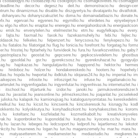
u
csodabogyo.hu
csodaszep.hu
csokigolyo.hu
csomagkovetes.hu
csomagpos
deadline.hu
decor.hu
degesz.hu
deit.hu
demonstracio.hu
design-cen
ntrum.hu
dinamizmus.hu
disable.hu
diszgyertya.hu
divatajanlo.hu
divatfotok
dohanyaru.hu
dohanyszakuzlet.hu
doma.hu
domainadatbazis.hu
donate.h
efx.hu
egervari.hu
egyenes.hu
egymillio.hu
ehirdetes.hu
ejnyebejnye.
hu
elgo.hu
elton.hu
enaptar.hu
eneregio.hu
energiahordozok.hu
energiaolcson
hu
erisk.hu
ervenytelen.hu
etelmester.hu
etm.hu
eugyfelkapu.hu
every
u
fajta.hu
faxmail.hu
faxok.hu
fazekasmuhely.hu
febi.hu
fejlec.hu
oldasok.hu
felkeles.hu
felpenzert.hu
fenycsova.hu
fenykepezo.hu
f
s.hu
fiatalos.hu
filatorigat.hu
flug.hu
fonicia.hu
forefront.hu
forgatag.hu
form
er.hu
frisstej.hu
ftptarhely.hu
funvideok.hu
fura.hu
fuvarkozvetites.hu
gaby.
gastroplaza.hu
geostat.hu
gepcsere.hu
gepkocsivedelem.hu
ghostbus
.hu
gpsoldal.hu
gsr.hu
gyerekcsosz.hu
gyerekruhazat.hu
gyogyuljo
lag.hu
hajokazas.hu
hangulatjavito.hu
happyend.hu
hektor.hu
hermes
hu
hirdoboz.hu
holzer.hu
hondakereskedo.hu
hooters.hu
hopehely.
llas.hu
hspda.hu
hwportal.hu
ibdklub.hu
idojaras24.hu
ikp.hu
imperial.hu
im
kaikepzes.hu
infosite.hu
infosziget.hu
infuse.hu
ingatlanakcio.hu
arterulet.hu
ingyenfogadas.hu
ingyenfutar.hu
ingyenhivas.hu
internetuzlet.hu
u
itschool.hu
ittjartunk.hu
izidor.hu
janoki.hu
jarmukovetorendszer.
haz.hu
javaslat.hu
jeansonline.hu
jelmezkeszites.hu
joajanlat.hu
jocseleked
juliska.hu
kalapok.hu
kamionujsag.hu
katalogusnyomtatas.hu
kereskedelmi
nelkul.hu
kez.hu
kicsit.hu
kincseink.hu
kincskeresok.hu
kisnagy.hu
kod
sokkento.hu
kolyokkutya.hu
konyhadiszkont.hu
konyhakeszites.hu
koromv
s.hu
koteltanc.hu
kozfeladat.hu
kozmetikabolt.hu
kreativkonyveles
vak.hu
kuponbroker.hu
kuponoldal.hu
kutyas.hu
kyocera.co.hu
kzo.hu
ly.hu
lazan.hu
lebeges.hu
ledcsoport.hu
ledprofi.hu
lejartlemez.hu
lekotot
inkcity.hu
linuxnews.hu
logan.hu
lun.hu
maganszemely.hu
mar.hu
mara.hu
hu
matyasetterem.hu
mediamester.hu
mediastudio.hu
megkeres.hu