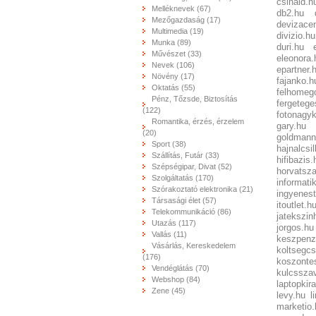
csinald.h
Melléknevek (67)
db2.hu
Mezőgazdaság (17)
devizace
Multimedia (19)
divizio.hu
Munka (89)
duri.hu
Művészet (33)
eleonora.
Nevek (106)
epartner.
Növény (17)
fajanko.h
Oktatás (55)
felhomeg
Pénz, Tőzsde, Biztosítás
fergetege
(122)
fotonagyk
Romantika, érzés, érzelem
gary.hu
(20)
goldmann
Sport (38)
hajnalcsil
Szállítás, Futár (33)
hifibazis.
Szépségipar, Divat (52)
horvatsza
Szolgáltatás (170)
informati
Szórakoztató elektronika (21)
ingyenest
Társasági élet (57)
itoutlet.h
Telekommunikáció (86)
jatekszin
Utazás (117)
jorgos.hu
Vallás (11)
keszpenz
Vásárlás, Kereskedelem
koltsegc
(176)
koszonte
Vendéglátás (70)
kulcssza
Webshop (84)
laptopkira
Zene (45)
levy.hu
l
marketio.