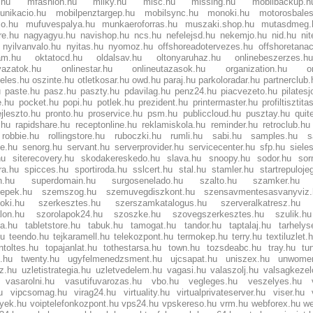
.hu
mfashion.hu
milky.hu
misc.hu
missing.hu
mobilbackup.h
unikacio.hu
mobilpenztargep.hu
mobilsync.hu
monoki.hu
motorosbales
o.hu
mufuvespalya.hu
munkaeroforras.hu
muszaki.shop.hu
mutasdmeg.
re.hu
nagyagyu.hu
navishop.hu
ncs.hu
nefelejsd.hu
nekemjo.hu
nid.hu
nit
nyilvanvalo.hu
nyitas.hu
nyomoz.hu
offshoreadotervezes.hu
offshoretana
am.hu
oktatocd.hu
oldalsav.hu
oltonyaruhaz.hu
onlinebeszerzes.hu
yazatok.hu
onlinestar.hu
onlineutazasok.hu
organization.hu
o
eles.hu
oszinte.hu
otletkosar.hu
owd.hu
paraj.hu
parkoloradar.hu
partnerclub.
u
paste.hu
pasz.hu
paszty.hu
pdavilag.hu
penz24.hu
piacvezeto.hu
pilates
e.hu
pocket.hu
popi.hu
potlek.hu
prezident.hu
printermaster.hu
profiltisztita
jleszto.hu
pronto.hu
proservice.hu
psm.hu
publiccloud.hu
pusztay.hu
quit
.hu
rapidshare.hu
receptonline.hu
reklamiskola.hu
reminder.hu
retroclub.hu
robbie.hu
rollingstore.hu
ruboczki.hu
rumli.hu
sabi.hu
samples.hu
s
ce.hu
senorg.hu
servant.hu
serverprovider.hu
servicecenter.hu
sfp.hu
siele
hu
siterecovery.hu
skodakereskedo.hu
slava.hu
snoopy.hu
sodor.hu
sor
ra.hu
spicces.hu
sportiroda.hu
sslcert.hu
stal.hu
stamler.hu
startrepuloje
n.hu
superdomain.hu
surgosenelado.hu
szalto.hu
szamker.hu
epek.hu
szemszog.hu
szemuvegdiszkont.hu
szensavmentesasvanyviz.
oki.hu
szerkesztes.hu
szerszamkatalogus.hu
szerveralkatresz.hu
lon.hu
szorolapok24.hu
szoszke.hu
szovegszerkesztes.hu
szulik.hu
za.hu
tabletstore.hu
tabuk.hu
tamogat.hu
tandor.hu
taptalaj.hu
tarhelys
hu
teendo.hu
tejkaramell.hu
telekozpont.hu
termokep.hu
terry.hu
textiluzlet.
ntoltes.hu
topajanlat.hu
tothestarsa.hu
town.hu
tozsdeabc.hu
tray.hu
tu
.hu
twenty.hu
ugyfelmenedzsment.hu
ujcsapat.hu
uniszex.hu
unwome
sz.hu
uzletistrategia.hu
uzletvedelem.hu
vagasi.hu
valaszolj.hu
valsagkezel
vasarolni.hu
vasutifuvarozas.hu
vbo.hu
vegleges.hu
veszelyes.hu
u
vipcsomag.hu
virag24.hu
virtuality.hu
virtualprivateserver.hu
viser.hu
lyek.hu
voiptelefonkozpont.hu
vps24.hu
vpskereso.hu
vrm.hu
webforex.hu
we